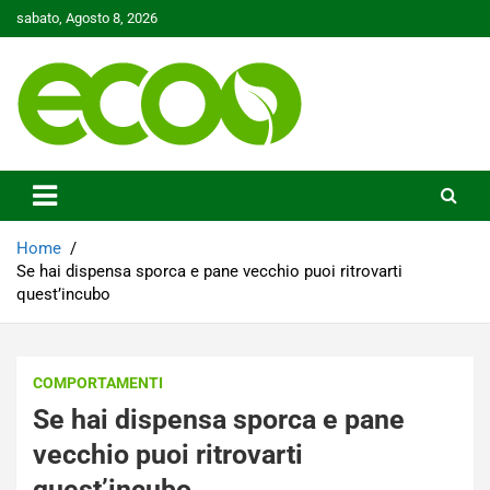
Skip
sabato, Agosto 8, 2026
to
content
Tutelare il nostro Pianeta è la nostra priorità
Ecoo.it
Home
Se hai dispensa sporca e pane vecchio puoi ritrovarti
quest’incubo
COMPORTAMENTI
Se hai dispensa sporca e pane
vecchio puoi ritrovarti
quest’incubo