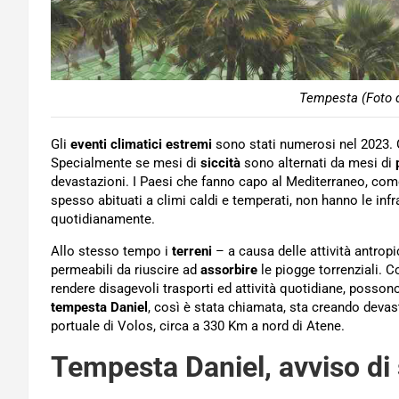
Tempesta (Foto d
Gli
eventi climatici estremi
sono stati numerosi nel 2023. Og
Specialmente se mesi di
siccità
sono alternati da mesi di
devastazioni. I Paesi che fanno capo al Mediterraneo, come l’
spesso abituati a climi caldi e temperati, non hanno le infr
quotidianamente.
Allo stesso tempo i
terreni
– a causa delle attività antrop
permeabili da riuscire ad
assorbire
le piogge torrenziali. C
rendere disagevoli trasporti ed attività quotidiane, possono 
tempesta Daniel
, così è stata chiamata, sta creando devast
portuale di Volos, circa a 330 Km a nord di Atene.
Tempesta Daniel, avviso di s