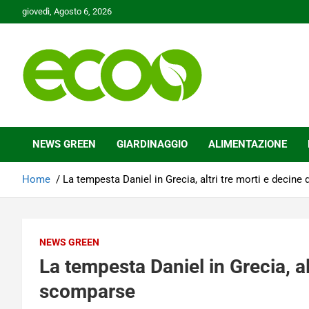
Skip
giovedì, Agosto 6, 2026
to
content
Tutelare il nostro Pianeta è la nostra priorità
Ecoo.it
NEWS GREEN
GIARDINAGGIO
ALIMENTAZIONE
Home
La tempesta Daniel in Grecia, altri tre morti e decin
NEWS GREEN
La tempesta Daniel in Grecia, al
scomparse