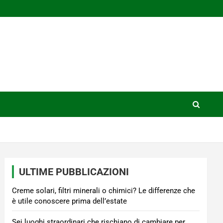
ULTIME PUBBLICAZIONI
Creme solari, filtri minerali o chimici? Le differenze che
è utile conoscere prima dell’estate
Sei luoghi straordinari che rischiano di cambiare per