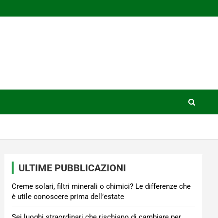
ULTIME PUBBLICAZIONI
Creme solari, filtri minerali o chimici? Le differenze che
è utile conoscere prima dell’estate
Sei luoghi straordinari che rischiano di cambiare per