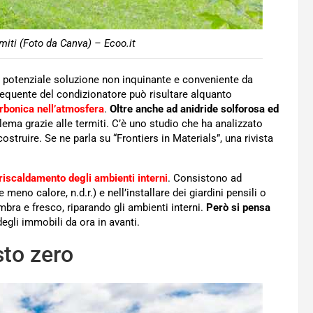
rmiti (Foto da Canva) – Ecoo.it
a potenziale soluzione non inquinante e conveniente da
requente del condizionatore può risultare alquanto
rbonica nell’atmosfera
.
Oltre anche ad anidride solforosa ed
ma grazie alle termiti. C’è uno studio che ha analizzato
ostruire. Se ne parla su “Frontiers in Materials”, una rivista
rriscaldamento degli ambienti interni
. Consistono ad
meno calore, n.d.r.) e nell’installare dei giardini pensili o
ombra e fresco, riparando gli ambienti interni.
Però si pensa
egli immobili da ora in avanti.
to zero