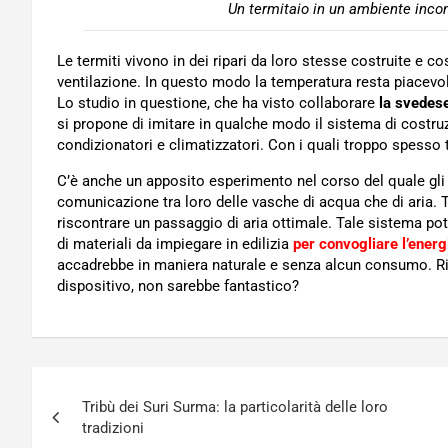
Un termitaio in un ambiente inco
Le termiti vivono in dei ripari da loro stesse costruite e c
ventilazione. In questo modo la temperatura resta piacevol
Lo studio in questione, che ha visto collaborare
la svedese
si propone di imitare in qualche modo il sistema di costruz
condizionatori e climatizzatori. Con i quali troppo spesso
C’è anche un apposito esperimento nel corso del quale gli 
comunicazione tra loro delle vasche di acqua che di aria. T
riscontrare un passaggio di aria ottimale. Tale sistema po
di materiali da impiegare in edilizia
per convogliare l’energ
accadrebbe in maniera naturale e senza alcun consumo. Ri
dispositivo, non sarebbe fantastico?
Navigazione
Tribù dei Suri Surma: la particolarità delle loro
articoli
tradizioni