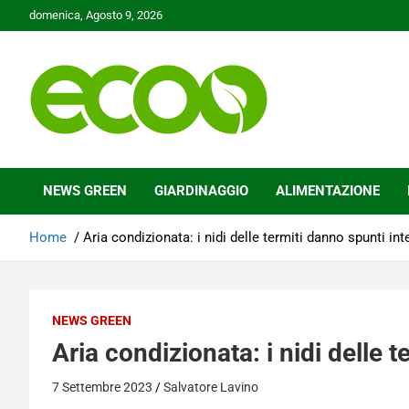
Skip
domenica, Agosto 9, 2026
to
content
Tutelare il nostro Pianeta è la nostra priorità
Ecoo.it
NEWS GREEN
GIARDINAGGIO
ALIMENTAZIONE
Home
Aria condizionata: i nidi delle termiti danno spunti int
NEWS GREEN
Aria condizionata: i nidi delle 
7 Settembre 2023
Salvatore Lavino