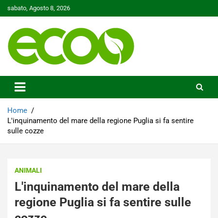
Skip
sabato, Agosto 8, 2026
to
content
Tutelare il nostro Pianeta è la nostra priorità
Ecoo.it
Home
L'inquinamento del mare della regione Puglia si fa sentire
sulle cozze
ANIMALI
L'inquinamento del mare della
regione Puglia si fa sentire sulle
cozze