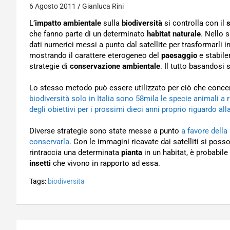
6 Agosto 2011
Gianluca Rini
L’
impatto ambientale
sulla
biodiversità
si controlla con il
s
che fanno parte di un determinato
habitat naturale
. Nello s
dati numerici messi a punto dal satellite per trasformarli 
mostrando il carattere eterogeneo del
paesaggio
e stabile
strategie di
conservazione ambientale
. Il tutto basandosi 
Lo stesso metodo può essere utilizzato per ciò che conc
biodiversità solo in Italia sono 58mila le specie animali a 
degli obiettivi per i prossimi dieci anni proprio riguardo all
Diverse strategie sono state messe a punto
a favore della
conservarla
. Con le immagini ricavate dai satelliti si posso
rintraccia una determinata
pianta
in un habitat, è probabil
insetti
che vivono in rapporto ad essa.
Tags:
biodiversita
Navigazione