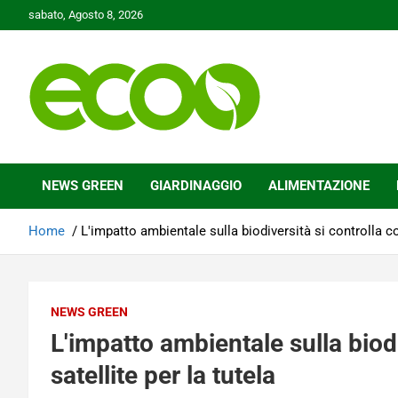
Skip
sabato, Agosto 8, 2026
to
content
Tutelare il nostro Pianeta è la nostra priorità
Ecoo.it
NEWS GREEN
GIARDINAGGIO
ALIMENTAZIONE
Home
L'impatto ambientale sulla biodiversità si controlla con
NEWS GREEN
L'impatto ambientale sulla biodi
satellite per la tutela