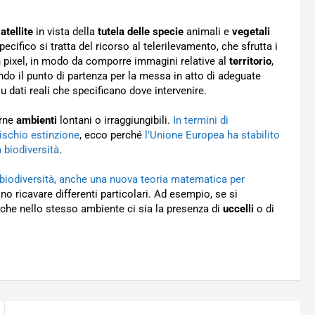
atellite
in vista della
tutela delle specie
animali e
vegetali
pecifico si tratta del ricorso al telerilevamento, che sfrutta i
in pixel, in modo da comporre immagini relative al
territorio
,
ndo il punto di partenza per la messa in atto di adeguate
su dati reali che specificano dove intervenire.
erne
ambienti
lontani o irraggiungibili.
In termini di
rischio estinzione
, ecco perché
l’Unione Europea ha stabilito
a biodiversità
.
 biodiversità, anche una nuova teoria matematica per
no ricavare differenti particolari. Ad esempio, se si
e che nello stesso ambiente ci sia la presenza di
uccelli
o di