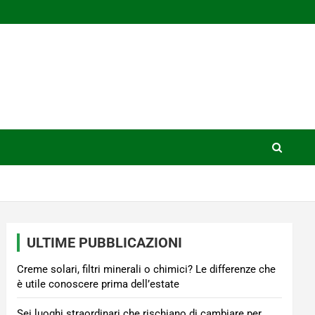
ULTIME PUBBLICAZIONI
Creme solari, filtri minerali o chimici? Le differenze che
è utile conoscere prima dell’estate
Sei luoghi straordinari che rischiano di cambiare per