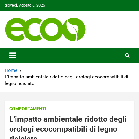
Skip
giovedì, Agosto 6, 2026
to
content
Tutelare il nostro Pianeta è la nostra priorità
Ecoo.it
Home
L'impatto ambientale ridotto degli orologi ecocompatibili di
legno riciclato
COMPORTAMENTI
L'impatto ambientale ridotto degli
orologi ecocompatibili di legno
riciclato