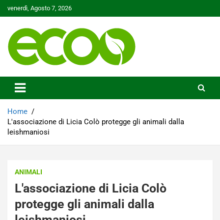
Skip
venerdì, Agosto 7, 2026
to
content
Tutelare il nostro Pianeta è la nostra priorità
Ecoo.it
Home
L'associazione di Licia Colò protegge gli animali dalla
leishmaniosi
ANIMALI
L'associazione di Licia Colò
protegge gli animali dalla
leishmaniosi