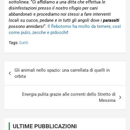
sottolinea: “
Ci affidiamo a una ditta che effettua le
disinfestazioni presso il nostro rifugio per cani
abbandonati e procediamo noi stessi a fare interventi
locali su cucce, pedane e in tutti gli angoli dove i
parassiti
possono annidarsi
“.
Il flebotomo ha molto da temere, così
come pulci, zecche e pidocchi
!
Tags:
Gatti
Navigazione
Gli animali nello spazio: una carrellata di quelli in
articoli
orbita
Energia pulita grazie alle correnti dello Stretto di
Messina
ULTIME PUBBLICAZIONI