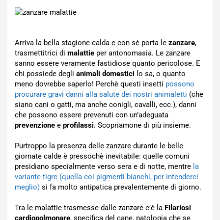
Arriva la bella stagione calda e con sè porta le
zanzare
,
trasmettitrici di
malattie
per antonomasia. Le zanzare
sanno essere veramente fastidiose quanto pericolose. E
chi possiede degli
animali domestici
lo sa, o quanto
meno dovrebbe saperlo! Perchè questi insetti
possono
procurare gravi danni alla salute dei nostri animaletti
(che
siano cani o gatti, ma anche conigli, cavalli, ecc.), danni
che possono essere prevenuti con un’adeguata
prevenzione
e
profilassi
. Scopriamone di più insieme.
Purtroppo la presenza delle zanzare durante le belle
giornate calde è pressochè inevitabile: quelle comuni
presidiano specialmente verso sera e di notte, mentre
la
variante tigre (quella coi pigmenti bianchi, per intenderci
meglio)
si fa molto antipatica prevalentemente di giorno.
Tra le malattie trasmesse dalle zanzare c’è la
Filariosi
cardiopolmonare
, specifica del cane, patologia che se