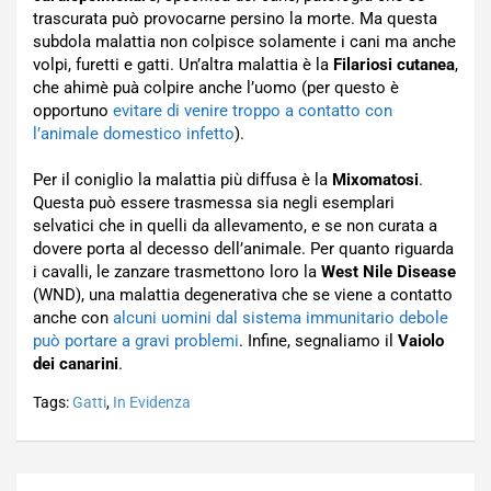
trascurata può provocarne persino la morte. Ma questa
subdola malattia non colpisce solamente i cani ma anche
volpi, furetti e gatti. Un’altra malattia è la
Filariosi cutanea
,
che ahimè puà colpire anche l’uomo (per questo è
opportuno
evitare di venire troppo a contatto con
l’animale domestico infetto
).
Per il coniglio la malattia più diffusa è la
Mixomatosi
.
Questa può essere trasmessa sia negli esemplari
selvatici che in quelli da allevamento, e se non curata a
dovere porta al decesso dell’animale. Per quanto riguarda
i cavalli, le zanzare trasmettono loro la
West Nile Disease
(WND), una malattia degenerativa che se viene a contatto
anche con
alcuni uomini dal sistema immunitario debole
può portare a gravi problemi
. Infine, segnaliamo il
Vaiolo
dei canarini
.
Tags:
Gatti
,
In Evidenza
Navigazione