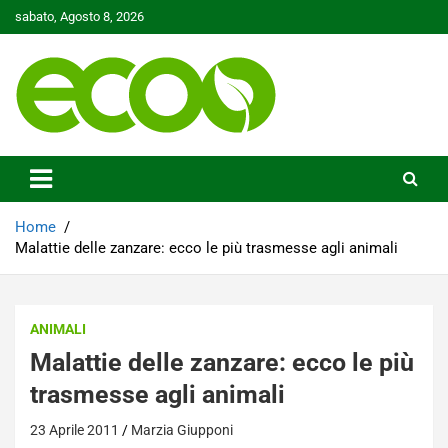
Skip
sabato, Agosto 8, 2026
to
content
Tutelare il nostro Pianeta è la nostra priorità
Ecoo.it
Home
Malattie delle zanzare: ecco le più trasmesse agli animali
ANIMALI
Malattie delle zanzare: ecco le più
trasmesse agli animali
23 Aprile 2011
Marzia Giupponi