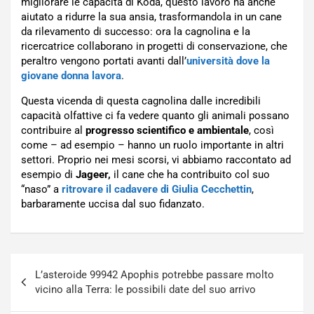
migliorare le capacità di Koda, questo lavoro ha anche
aiutato a ridurre la sua ansia, trasformandola in un cane
da rilevamento di successo: ora la cagnolina e la
ricercatrice collaborano in progetti di conservazione, che
peraltro vengono portati avanti dall’
università dove la
giovane donna lavora
.
Questa vicenda di questa cagnolina dalle incredibili
capacità olfattive ci fa vedere quanto gli animali possano
contribuire al
progresso scientifico e ambientale
, così
come – ad esempio – hanno un ruolo importante in altri
settori. Proprio nei mesi scorsi, vi abbiamo raccontato ad
esempio di
Jageer,
il cane che ha contribuito col suo
“naso” a
ritrovare il cadavere di Giulia Cecchettin
,
barbaramente uccisa dal suo fidanzato.
Navigazione
L’asteroide 99942 Apophis potrebbe passare molto
articoli
vicino alla Terra: le possibili date del suo arrivo