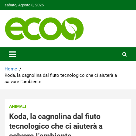
Skip
sabato, Agosto 8, 2026
to
content
Tutelare il nostro Pianeta è la nostra priorità
Ecoo.it
Home
Koda, la cagnolina dal fiuto tecnologico che ci aiuterà a
salvare l’ambiente
ANIMALI
Koda, la cagnolina dal fiuto
tecnologico che ci aiuterà a
salvare l’ambiente