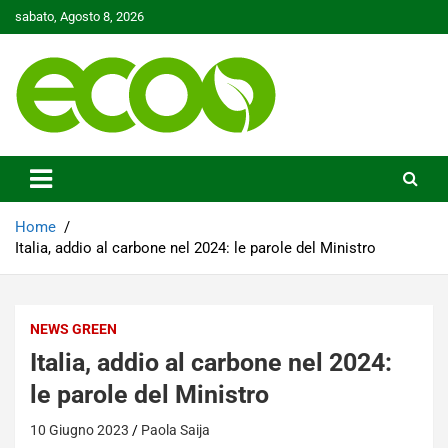
Skip
sabato, Agosto 8, 2026
to
content
Tutelare il nostro Pianeta è la nostra priorità
Ecoo.it
Home
Italia, addio al carbone nel 2024: le parole del Ministro
NEWS GREEN
Italia, addio al carbone nel 2024:
le parole del Ministro
10 Giugno 2023
Paola Saija