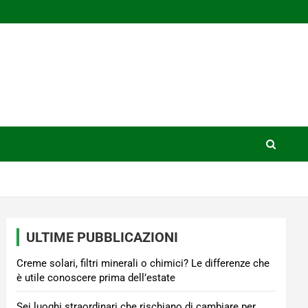
ULTIME PUBBLICAZIONI
Creme solari, filtri minerali o chimici? Le differenze che
è utile conoscere prima dell’estate
Sei luoghi straordinari che rischiano di cambiare per