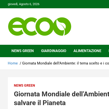
Skip
giovedì, Agosto 6, 2026
to
content
Tutelare il nostro Pianeta è la nostra priorità
Ecoo.it
NEWS GREEN
GIARDINAGGIO
ALIMENTAZIONE
Home
Giornata Mondiale dell’Ambiente: il tema scelto e i con
NEWS GREEN
Giornata Mondiale dell’Ambiente:
salvare il Pianeta