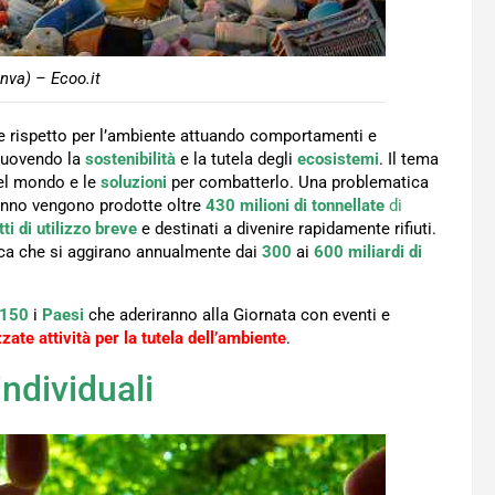
nva) – Ecoo.it
ere rispetto per l’ambiente attuando comportamenti e
omuovendo la
sostenibilità
e la tutela degli
ecosistemi
. Il tema
l mondo e le
soluzioni
per combatterlo. Una problematica
l’anno vengono prodotte oltre
430 milioni di tonnellate
di
ti di utilizzo breve
e destinati a divenire rapidamente rifiuti.
ica che si aggirano annualmente dai
300
ai
600 miliardi di
150
i
Paesi
che aderiranno alla Giornata con eventi e
zate attività per la tutela dell’ambiente
.
individuali