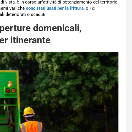
di vista, è in corso un’attività di potenziamento del territorio,
 semi vari che
sono stati usati per la frittura
, oli di
ali deteriorati o scaduti.
aperture domenicali,
er itinerante