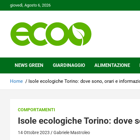
Skip
giovedì, Agosto 6, 2026
to
content
Tutelare il nostro Pianeta è la nostra priorità
Ecoo.it
NEWS GREEN
GIARDINAGGIO
ALIMENTAZIONE
Home
Isole ecologiche Torino: dove sono, orari e informazi
COMPORTAMENTI
Isole ecologiche Torino: dove s
14 Ottobre 2023
Gabriele Mastroleo