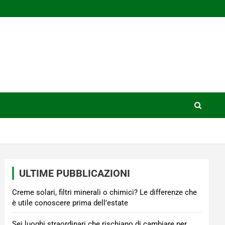
ULTIME PUBBLICAZIONI
Creme solari, filtri minerali o chimici? Le differenze che
è utile conoscere prima dell’estate
Sei luoghi straordinari che rischiano di cambiare per