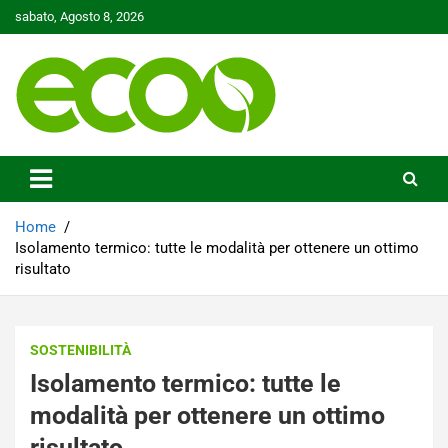
Skip
sabato, Agosto 8, 2026
to
content
Tutelare il nostro Pianeta è la nostra priorità
Ecoo.it
Home
Isolamento termico: tutte le modalità per ottenere un ottimo
risultato
SOSTENIBILITÀ
Isolamento termico: tutte le
modalità per ottenere un ottimo
risultato