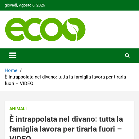
Skip
giovedì, Agosto 6, 2026
to
content
Tutelare il nostro Pianeta è la nostra priorità
Ecoo.it
Home
È intrappolata nel divano: tutta la famiglia lavora per tirarla
fuori – VIDEO
ANIMALI
È intrappolata nel divano: tutta la
famiglia lavora per tirarla fuori –
VIDEO