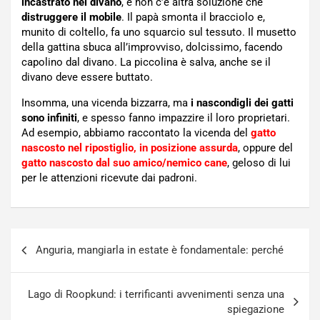
incastrato nel divano
, e non c’è altra soluzione che
distruggere il mobile
. Il papà smonta il bracciolo e,
munito di coltello, fa uno squarcio sul tessuto. Il musetto
della gattina sbuca all’improvviso, dolcissimo, facendo
capolino dal divano. La piccolina è salva, anche se il
divano deve essere buttato.
Insomma, una vicenda bizzarra, ma
i nascondigli dei gatti
sono infiniti
, e spesso fanno impazzire il loro proprietari.
Ad esempio, abbiamo raccontato la vicenda del
gatto
nascosto nel ripostiglio, in posizione assurda
, oppure del
gatto nascosto dal suo amico/nemico cane
, geloso di lui
per le attenzioni ricevute dai padroni.
Navigazione
Anguria, mangiarla in estate è fondamentale: perché
articoli
Lago di Roopkund: i terrificanti avvenimenti senza una
spiegazione