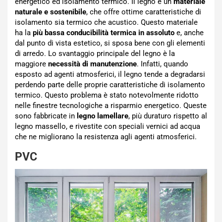
energetico ed isolamento termico. Il legno è un
materiale
naturale e sostenibile
, che offre ottime caratteristiche di
isolamento sia termico che acustico. Questo materiale
ha la
più bassa conducibilità termica in assoluto
e, anche
dal punto di vista estetico, si sposa bene con gli elementi
di arredo. Lo svantaggio principale del legno è la
maggiore
necessità di manutenzione
. Infatti, quando
esposto ad agenti atmosferici, il legno tende a degradarsi
perdendo parte delle proprie caratteristiche di isolamento
termico. Questo problema è stato notevolmente ridotto
nelle finestre tecnologiche a risparmio energetico. Queste
sono fabbricate in
legno lamellare
, più duraturo rispetto al
legno massello, e rivestite con speciali vernici ad acqua
che ne migliorano la resistenza agli agenti atmosferici.
PVC