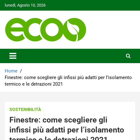
Skip
lunedì, Agosto 10, 2026
to
content
Tutelare il nostro Pianeta è la nostra priorità
Ecoo.it
Home
Finestre: come scegliere gli infissi più adatti per l’isolamento
termico e le detrazioni 2021
SOSTENIBILITÀ
Finestre: come scegliere gli
infissi più adatti per l’isolamento
termico e le detrazioni 2021