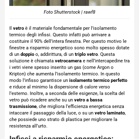
Foto Shutterstock | rawf8
Il
vetro
è il materiale fondamentale per l’isolamento
termico degli infissi. Questo infatti può arrivare a
costituire il 90% dell’intera finestra. Per questo motivo le
finestre a risparmio energetico sono molto spesso dotate
di un
doppio
o, addirittura, di un
triplo vetro
. Questa
soluzione è chiamata
vetrocamera
e nell’intercapedine tra
i vetri viene spesso inserito un gas (come Argon o
Kripton) che aumenta l’isolamento termico. In questo
modo l’infisso garantisce un
isolamento termico perfetto
e riduce al minimo la dispersione di calore verso
l’esterno. Inoltre, a seconda delle esigenze, la scelta del
vetro può ricadere anche su un
vetro a bassa
trasmissione
, che migliora l’efficienza energetica senza
intaccare il passaggio della luce, o su un
vetro laminato
,
che possiede uno strato di plastica per migliorare la
resistenza all’urto.
Infissi a risparmio energetico: