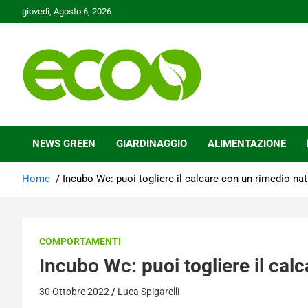
Skip
giovedì, Agosto 6, 2026
to
content
Tutelare il nostro Pianeta è la nostra priorità
Ecoo.it
NEWS GREEN
GIARDINAGGIO
ALIMENTAZIONE
Home
Incubo Wc: puoi togliere il calcare con un rimedio nat
COMPORTAMENTI
Incubo Wc: puoi togliere il cal
30 Ottobre 2022
Luca Spigarelli