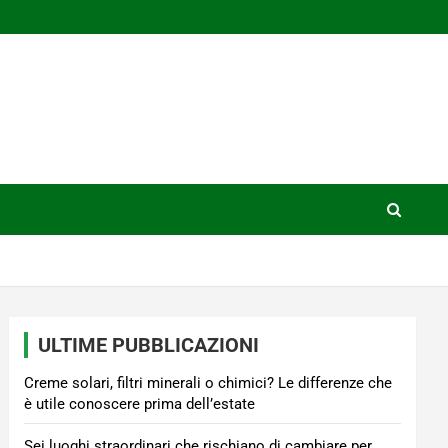
ULTIME PUBBLICAZIONI
Creme solari, filtri minerali o chimici? Le differenze che
è utile conoscere prima dell’estate
Sei luoghi straordinari che rischiano di cambiare per