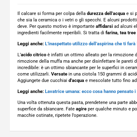
Il calcare si forma per colpa della
durezza dell’acqua
e si 
che sia la ceramica o i vetri o gli specchi. E alcuni prodot
deve. Per questo motivo è importante
affidarsi
ad alcuni e
ingredienti facilmente reperibili. Si tratta di
farina, tea tree 
Leggi anche:
L’inaspettato utilizzo dell’aspirina che ti farà 
L’
acido citrico
è infatti un ottimo alleato per la rimozione d
rimozione della muffa ma anche per disinfettare le pareti de
incredibile: è un ottimo sbiancante per le superfici in ceram
come utilizzarli.
Versate
in una ciotola 150 grammi di acido 
Aggiungete due cucchiai
d’acqua
e mescolate tutto fino a
Leggi anche:
Lavatrice umana: ecco cosa hanno pensato i 
Una volta ottenuta questa pasta, prendetene una parte abb
superfice da sbiancare. Fate
agire
per qualche minuto e po
macchie ostinate, ripetete l’operazione.