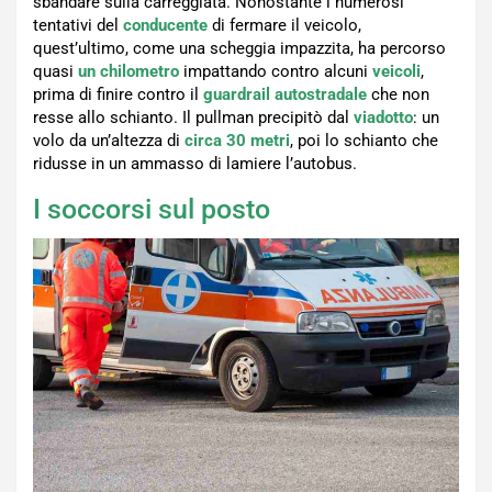
sbandare sulla carreggiata. Nonostante i numerosi
tentativi del
conducente
di fermare il veicolo,
quest’ultimo, come una scheggia impazzita, ha percorso
quasi
un chilometro
impattando contro alcuni
veicoli
,
prima di finire contro il
guardrail autostradale
che non
resse allo schianto. Il pullman precipitò dal
viadotto
: un
volo da un’altezza di
circa 30 metri
, poi lo schianto che
ridusse in un ammasso di lamiere l’autobus.
I soccorsi sul posto