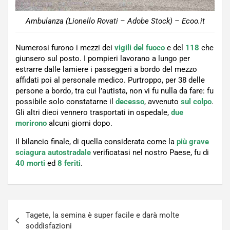
Ambulanza (Lionello Rovati – Adobe Stock) – Ecoo.it
Numerosi furono i mezzi dei
vigili del fuoco
e del
118
che
giunsero sul posto. I pompieri lavorano a lungo per
estrarre dalle lamiere i passeggeri a bordo del mezzo
affidati poi al personale medico. Purtroppo, per 38 delle
persone a bordo, tra cui l’autista, non vi fu nulla da fare: fu
possibile solo constatarne il
decesso
, avvenuto
sul colpo
.
Gli altri dieci vennero trasportati in ospedale,
due
morirono
alcuni giorni dopo.
Il bilancio finale, di quella considerata come la
più grave
sciagura autostradale
verificatasi nel nostro Paese, fu di
40 morti
ed
8 feriti
.
Navigazione
Tagete, la semina è super facile e darà molte
articoli
soddisfazioni