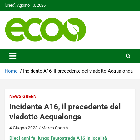
Skip
lunedì, Agosto 10, 2026
to
content
Tutelare il nostro Pianeta è la nostra priorità
Ecoo.it
Home
Incidente A16, il precedente del viadotto Acqualonga
NEWS GREEN
Incidente A16, il precedente del
viadotto Acqualonga
4 Giugno 2023
Marco Spartà
Dieci anni fa, lungo l’autostrada A16 in località