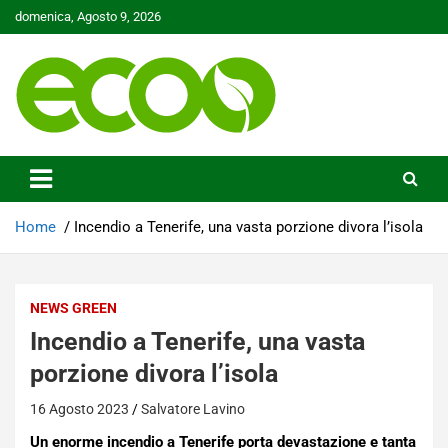
Skip
domenica, Agosto 9, 2026
to
content
Tutelare il nostro Pianeta è la nostra priorità
Ecoo.it
Home
Incendio a Tenerife, una vasta porzione divora l’isola
NEWS GREEN
Incendio a Tenerife, una vasta
porzione divora l’isola
16 Agosto 2023
Salvatore Lavino
Un enorme incendio a Tenerife porta devastazione e tanta