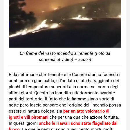
Un frame del vasto incendio a Tenerife (Foto da
screenshot video) – Ecoo.it
È da settimane che Tenerife e le Canarie stanno facendo i
conti con un gran caldo, e l’ondata di afa ha raggiunto dei
picchi di temperature superiori alla norma nel corso degli
ultimi giorni. Questo ha inaridito ulteriormente svariate
parti del territorio. Il fatto che le fiamme siano sorte di
notte però lascia pensare che l’origine dell’incendio possa
essere di natura dolosa, sia
per un atto volontario di
ignoti e vili piromani
che per una qualche azione fortuita.
In questi giorni
anche le Hawaii sono state flagellate dal
fuoco
. Da quelle parti ci sono quasi cento morti, molti