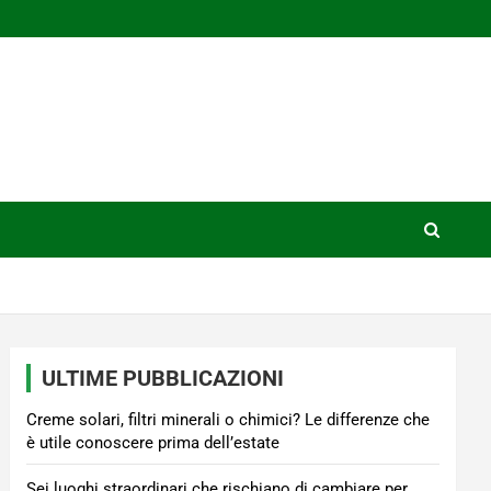
ULTIME PUBBLICAZIONI
Creme solari, filtri minerali o chimici? Le differenze che
è utile conoscere prima dell’estate
Sei luoghi straordinari che rischiano di cambiare per