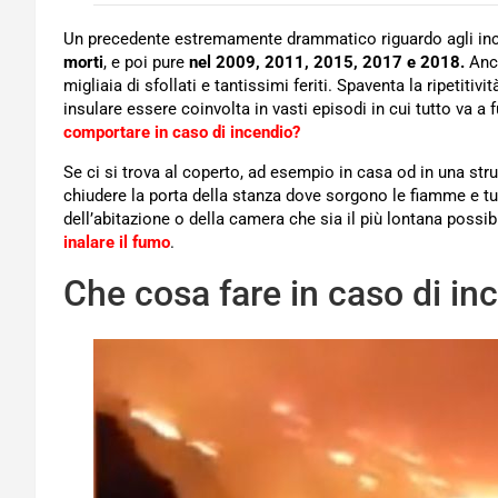
Un precedente estremamente drammatico riguardo agli ince
morti
, e poi pure
nel 2009, 2011, 2015, 2017 e 2018.
Anch
migliaia di sfollati e tantissimi feriti. Spaventa la ripetit
insulare essere coinvolta in vasti episodi in cui tutto va a 
comportare in caso di incendio?
Se ci si trova al coperto, ad esempio in casa od in una strut
chiudere la porta della stanza dove sorgono le fiamme e tut
dell’abitazione o della camera che sia il più lontana possibi
inalare il fumo
.
Che cosa fare in caso di in