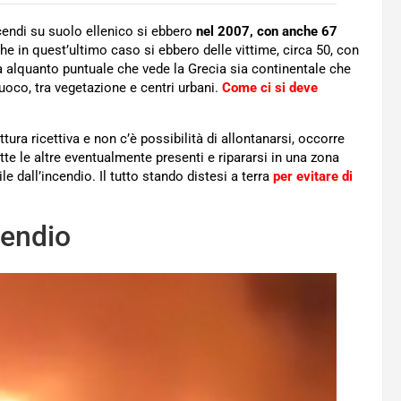
ndi su suolo ellenico si ebbero
nel 2007, con anche 67
e in quest’ultimo caso si ebbero delle vittime, circa 50, con
ività alquanto puntuale che vede la Grecia sia continentale che
fuoco, tra vegetazione e centri urbani.
Come ci si deve
tura ricettiva e non c’è possibilità di allontanarsi, occorre
te le altre eventualmente presenti e ripararsi in una zona
le dall’incendio. Il tutto stando distesi a terra
per evitare di
cendio