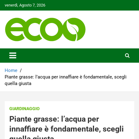
Skip
venerdì, Agosto 7, 2026
to
content
Tutelare il nostro Pianeta è la nostra priorità
Ecoo.it
Home
Piante grasse: l’acqua per innaffiare è fondamentale, scegli
quella giusta
GIARDINAGGIO
Piante grasse: l’acqua per
innaffiare è fondamentale, scegli
quella giusta