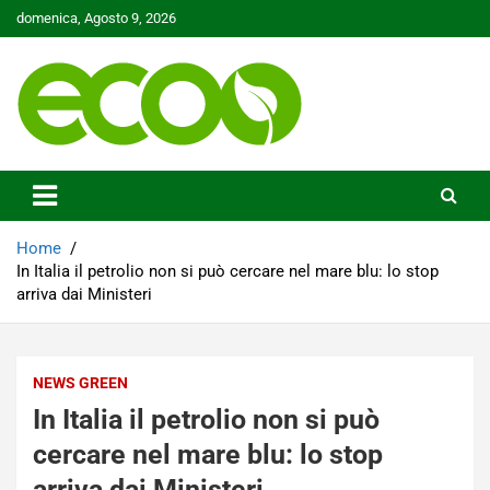
Skip
domenica, Agosto 9, 2026
to
content
Tutelare il nostro Pianeta è la nostra priorità
Ecoo.it
Home
In Italia il petrolio non si può cercare nel mare blu: lo stop
arriva dai Ministeri
NEWS GREEN
In Italia il petrolio non si può
cercare nel mare blu: lo stop
arriva dai Ministeri