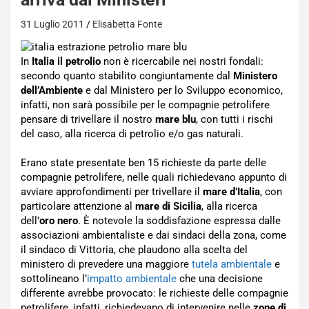
31 Luglio 2011
Elisabetta Fonte
In
Italia il petrolio
non è ricercabile nei nostri fondali:
secondo quanto stabilito congiuntamente dal
Ministero
dell’Ambiente
e dal Ministero per lo Sviluppo economico,
infatti, non sarà possibile per le compagnie petrolifere
pensare di trivellare il nostro
mare blu
, con tutti i rischi
del caso, alla ricerca di petrolio e/o gas naturali.
Erano state presentate ben 15 richieste da parte delle
compagnie petrolifere, nelle quali richiedevano appunto di
avviare approfondimenti per trivellare il
mare d’Italia
, con
particolare attenzione al
mare di Sicilia
, alla ricerca
dell’
oro nero
. È notevole la soddisfazione espressa dalle
associazioni ambientaliste e dai sindaci della zona, come
il sindaco di Vittoria, che plaudono alla scelta del
ministero di prevedere una maggiore
tutela ambientale
e
sottolineano l’
impatto ambientale
che una decisione
differente avrebbe provocato: le richieste delle compagnie
petrolifere, infatti, richiedevano di intervenire nelle
zone di