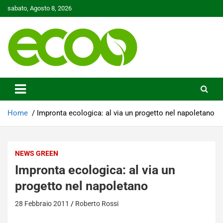
Skip
sabato, Agosto 8, 2026
to
content
Tutelare il nostro Pianeta è la nostra priorità
Ecoo.it
Home
Impronta ecologica: al via un progetto nel napoletano
NEWS GREEN
Impronta ecologica: al via un
progetto nel napoletano
28 Febbraio 2011
Roberto Rossi