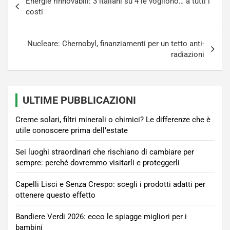
Energie rinnovabili: 3 italiani su 4 le vogliono… a tutti i
articoli
costi
Nucleare: Chernobyl, finanziamenti per un tetto anti-
radiazioni
ULTIME PUBBLICAZIONI
Creme solari, filtri minerali o chimici? Le differenze che è
utile conoscere prima dell’estate
Sei luoghi straordinari che rischiano di cambiare per
sempre: perché dovremmo visitarli e proteggerli
Capelli Lisci e Senza Crespo: scegli i prodotti adatti per
ottenere questo effetto
Bandiere Verdi 2026: ecco le spiagge migliori per i
bambini