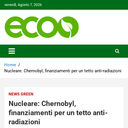
Skip
venerdì, Agosto 7, 2026
to
content
Tutelare il nostro Pianeta è la nostra priorità
Ecoo.it
Home
Nucleare: Chernobyl, finanziamenti per un tetto anti-radiazioni
NEWS GREEN
Nucleare: Chernobyl,
finanziamenti per un tetto anti-
radiazioni