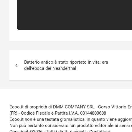
Navigazione
Batterio antico è stato riportato in vita: era
articoli
dell’epoca dei Neanderthal
Ecoo.it di proprietà di DMM COMPANY SRL - Corso Vittorio Ema
(FR) - Codice Fiscale e Partita I.V.A. 03144800608
Ecoo.it non è una testata giornalistica, in quanto viene aggior
Non può pertanto considerarsi un prodotto editoriale ai sensi 
Copyright ©2026 - Tutti i diritti riservati -
Contattaci