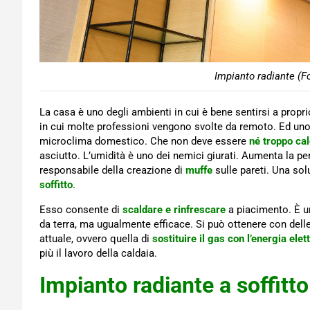
Impianto radiante (F
La casa è uno degli ambienti in cui è bene sentirsi a propr
in cui molte professioni vengono svolte da remoto. Ed uno 
microclima domestico. Che non deve essere
né troppo ca
asciutto. L’umidità è uno dei nemici giurati. Aumenta la per
responsabile della creazione di
muffe
sulle pareti. Una so
soffitto
.
Esso consente di
scaldare e rinfrescare
a piacimento. È 
da terra, ma ugualmente efficace. Si può ottenere con delle
attuale, ovvero quella di
sostituire il gas con l’energia elet
più il lavoro della caldaia.
Impianto radiante a soffitt