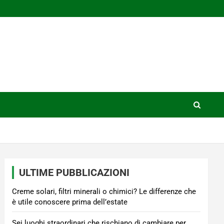
ULTIME PUBBLICAZIONI
Creme solari, filtri minerali o chimici? Le differenze che
è utile conoscere prima dell’estate
Sei luoghi straordinari che rischiano di cambiare per