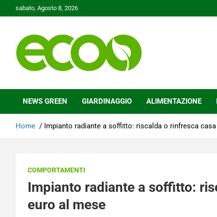
Skip
sabato, Agosto 8, 2026
to
content
Tutelare il nostro Pianeta è la nostra priorità
Ecoo.it
NEWS GREEN
GIARDINAGGIO
ALIMENTAZIONE
Home
Impianto radiante a soffitto: riscalda o rinfresca cas
COMPORTAMENTI
Impianto radiante a soffitto: ri
euro al mese