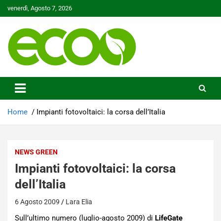
Skip
venerdì, Agosto 7, 2026
to
content
Tutelare il nostro Pianeta è la nostra priorità
Ecoo.it
Home
Impianti fotovoltaici: la corsa dell’Italia
NEWS GREEN
Impianti fotovoltaici: la corsa
dell’Italia
6 Agosto 2009
Lara Elia
Sull’ultimo numero (luglio-agosto 2009) di
LifeGate