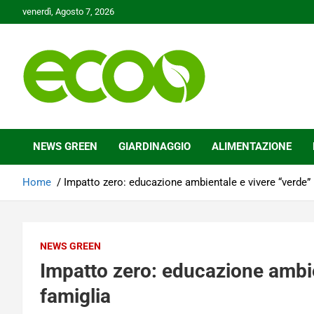
Skip
venerdì, Agosto 7, 2026
to
content
Tutelare il nostro Pianeta è la nostra priorità
Ecoo.it
NEWS GREEN
GIARDINAGGIO
ALIMENTAZIONE
Home
Impatto zero: educazione ambientale e vivere “verde” 
NEWS GREEN
Impatto zero: educazione ambie
famiglia