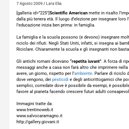
7 Agosto 2009
Lara Elia
[galleria id=”225″]
Scientific American
mette in risalto l’im
dalla più tenera età. Il luogo d’elezione per insegnare loro
l’educazione inizia ben prima: in famiglia.
La famiglia e la scuola possono (e devono) insegnare molto
riciclo dei rifiuti. Negli Stati Uniti, infatti, si insegna ai ba
Riciclare. Chiaramente la scuola e gli insegnanti non bast
Gli antichi romani dicevano
“repetita iuvant”
. A forza di r
messaggi anche a casa non farà altro che imprimere nella
avere, un giorno, rispetto per l’
ambiente
. Parlare di riciclo d
dove vengono, dei
pesticidi
e degli anticrittogamici che pos
semplici, corredate dove è possibile da esempi, è possibile
favore al pianeta facendo crescere futuri adulti consapevol
Immagini tratte da:
www.trentinoweb.it
www.salvocaramagno.it
http://gallery.giovani.it