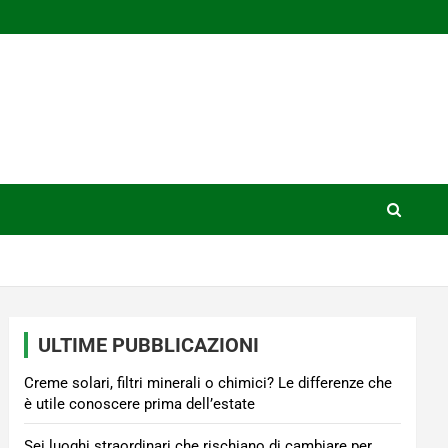
ULTIME PUBBLICAZIONI
Creme solari, filtri minerali o chimici? Le differenze che
è utile conoscere prima dell’estate
Sei luoghi straordinari che rischiano di cambiare per