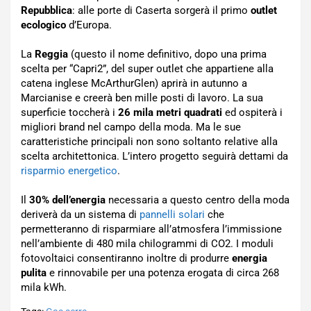
Repubblica
: alle porte di Caserta sorgerà il primo
outlet
ecologico
d’Europa.
La
Reggia
(questo il nome definitivo, dopo una prima
scelta per “Capri2”, del super outlet che appartiene alla
catena inglese McArthurGlen) aprirà in autunno a
Marcianise e creerà ben mille posti di lavoro. La sua
superficie toccherà i
26 mila metri quadrati
ed ospiterà i
migliori brand nel campo della moda. Ma le sue
caratteristiche principali non sono soltanto relative alla
scelta architettonica. L’intero progetto seguirà dettami da
risparmio energetico
.
Il
30% dell’energia
necessaria a questo centro della moda
deriverà da un sistema di
pannelli solari
che
permetteranno di risparmiare all’atmosfera l’immissione
nell’ambiente di 480 mila chilogrammi di CO2. I moduli
fotovoltaici consentiranno inoltre di produrre
energia
pulita
e rinnovabile per una potenza erogata di circa 268
mila kWh.