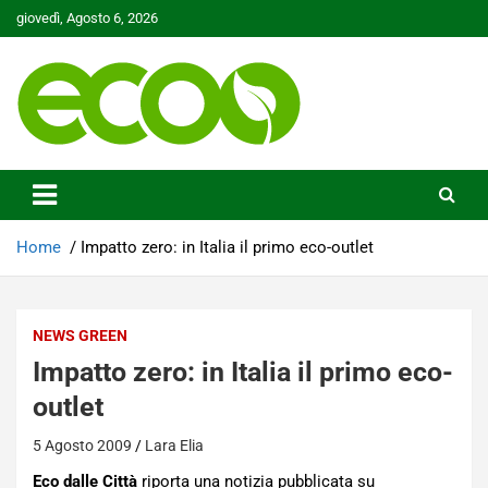
Skip
giovedì, Agosto 6, 2026
to
content
Tutelare il nostro Pianeta è la nostra priorità
Ecoo.it
Home
Impatto zero: in Italia il primo eco-outlet
NEWS GREEN
Impatto zero: in Italia il primo eco-
outlet
5 Agosto 2009
Lara Elia
Eco dalle Città
riporta una notizia pubblicata su