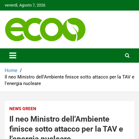
Skip
venerdì, Agosto 7, 2026
to
content
Tutelare il nostro Pianeta è la nostra priorità
Ecoo.it
Home
Il neo Ministro dell'Ambiente finisce sotto attacco per la TAV e
l'energia nucleare
NEWS GREEN
Il neo Ministro dell'Ambiente
finisce sotto attacco per la TAV e
l'energia nucleare