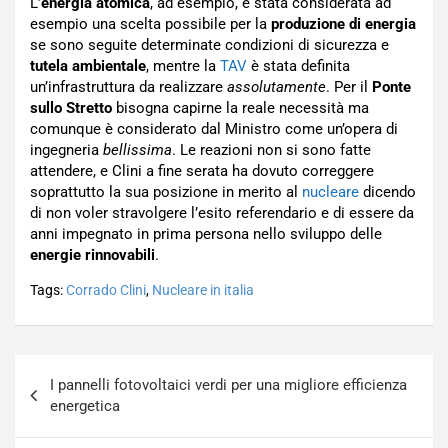
L’
energia atomica
, ad esempio, è stata considerata ad
esempio una scelta possibile per la
produzione di energia
se sono seguite determinate condizioni di sicurezza e
tutela ambientale
, mentre la
TAV
è stata definita
un’infrastruttura da realizzare
assolutamente
. Per il
Ponte
sullo Stretto
bisogna capirne la reale necessità ma
comunque è considerato dal Ministro come un’opera di
ingegneria
bellissima
. Le reazioni non si sono fatte
attendere, e Clini a fine serata ha dovuto correggere
soprattutto la sua posizione in merito al
nucleare
dicendo
di non voler stravolgere l’esito referendario e di essere da
anni impegnato in prima persona nello sviluppo delle
energie rinnovabili
.
Tags:
Corrado Clini
,
Nucleare in italia
Navigazione
I pannelli fotovoltaici verdi per una migliore efficienza
articoli
energetica