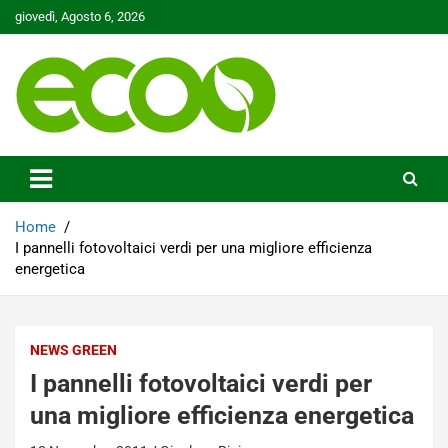
Skip
giovedì, Agosto 6, 2026
to
content
Tutelare il nostro Pianeta è la nostra priorità
Ecoo.it
Home
I pannelli fotovoltaici verdi per una migliore efficienza
energetica
NEWS GREEN
I pannelli fotovoltaici verdi per
una migliore efficienza energetica