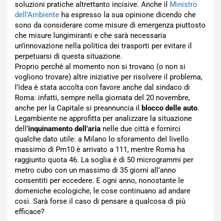
soluzioni pratiche altrettanto incisive. Anche il
Ministro
dell’Ambiente
ha espresso la sua opinione dicendo che
sono da considerare come misure di emergenza piuttosto
che misure lungimiranti e che sarà necessaria
un’innovazione nella politica dei trasporti per evitare il
perpetuarsi di questa situazione.
Proprio perché al momento non si trovano (o non si
vogliono trovare) altre iniziative per risolvere il problema,
l’idea è stata accolta con favore anche dal sindaco di
Roma: infatti, sempre nella giornata del 20 novembre,
anche per la Capitale si preannuncia il
blocco delle auto
.
Legambiente ne approfitta per analizzare la situazione
dell’
inquinamento dell’aria
nelle due città e fornirci
qualche dato utile: a Milano lo sforamento del livello
massimo di Pm10 è arrivato a 111, mentre Roma ha
raggiunto quota 46. La soglia è di 50 microgrammi per
metro cubo con un massimo di 35 giorni all’anno
consentiti per eccedere. E ogni anno, nonostante le
domeniche ecologiche, le cose continuano ad andare
così. Sarà forse il caso di pensare a qualcosa di più
efficace?