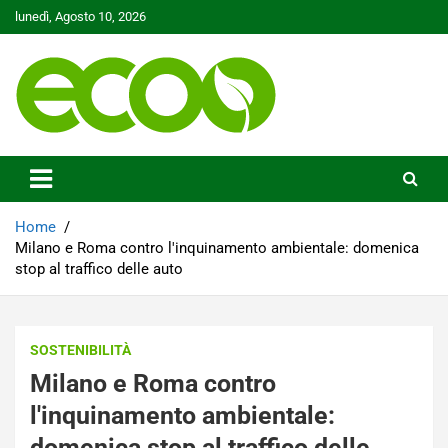
Skip
lunedì, Agosto 10, 2026
to
content
Tutelare il nostro Pianeta è la nostra priorità
Ecoo.it
Home
Milano e Roma contro l'inquinamento ambientale: domenica
stop al traffico delle auto
SOSTENIBILITÀ
Milano e Roma contro
l'inquinamento ambientale:
domenica stop al traffico delle