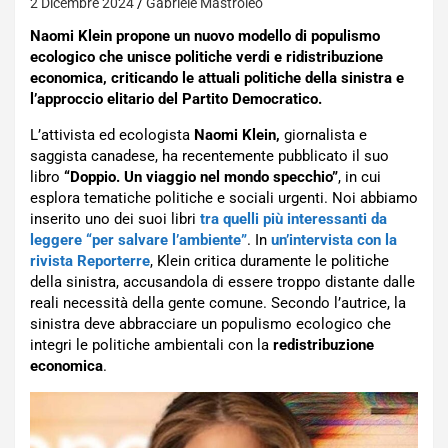
2 Dicembre 2024
Gabriele Mastroleo
Naomi Klein propone un nuovo modello di populismo
ecologico che unisce politiche verdi e ridistribuzione
economica, criticando le attuali politiche della sinistra e
l’approccio elitario del Partito Democratico.
L’attivista ed ecologista
Naomi Klein,
giornalista e
saggista canadese, ha recentemente pubblicato il suo
libro
“Doppio. Un viaggio nel mondo specchio”
, in cui
esplora tematiche politiche e sociali urgenti. Noi abbiamo
inserito uno dei suoi libri
tra quelli più interessanti da
leggere “per salvare l’ambiente”
. In
un’intervista con la
rivista Reporterre
, Klein critica duramente le politiche
della sinistra, accusandola di essere troppo distante dalle
reali necessità della gente comune. Secondo l’autrice, la
sinistra deve abbracciare un populismo ecologico che
integri le politiche ambientali con la
redistribuzione
economica
.