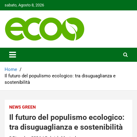
Skip
sabato, Agosto 8, 2026
to
content
Tutelare il nostro Pianeta è la nostra priorità
Ecoo.it
Home
Il futuro del populismo ecologico: tra disuguaglianza e
sostenibilità
NEWS GREEN
Il futuro del populismo ecologico:
tra disuguaglianza e sostenibilità