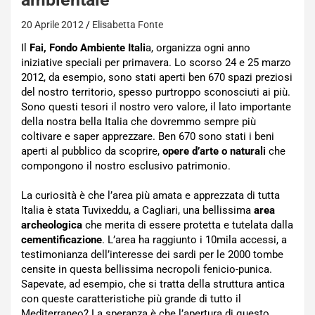
20 Aprile 2012
Elisabetta Fonte
Il
Fai, Fondo Ambiente Itali
a, organizza ogni anno
iniziative speciali per primavera. Lo scorso 24 e 25 marzo
2012, da esempio, sono stati aperti ben 670 spazi preziosi
del nostro territorio, spesso purtroppo sconosciuti ai più.
Sono questi tesori il nostro vero valore, il lato importante
della nostra bella Italia che dovremmo sempre più
coltivare e saper apprezzare. Ben 670 sono stati i beni
aperti al pubblico da scoprire,
opere d’arte o naturali
che
compongono il nostro esclusivo patrimonio.
La curiosità è che l’area più amata e apprezzata di tutta
Italia è stata Tuvixeddu, a Cagliari, una bellissima
area
archeologica
che merita di essere protetta e tutelata dalla
cementificazione
. L’area ha raggiunto i 10mila accessi, a
testimonianza dell’interesse dei sardi per le 2000 tombe
censite in questa bellissima necropoli fenicio-punica.
Sapevate, ad esempio, che si tratta della struttura antica
con queste caratteristiche più grande di tutto il
Mediterraneo? La speranza è che l’apertura di questo