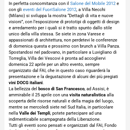
In perfetta concomitanza con il
Salone del Mobile 2012
e
con gli
eventi del FuoriSalone 2012
, a Villa Necchi
(Milano) si sviluppa la mostra “Dettagli di vita e nuove
visioni”, con l’esposizione di prototipi di oggetti di design
e arredamento per i quali si è tratto spunto dallo stile
unico della villa stessa. Se siete in zona Varese e
appassionati di architettura, non perdetevi le conferenze
di domenica questa e prossimo con brunch a Villa Panza.
Spostandosi nel padovano, in particolare a Luvigliano di
Torreglia, Villa dei Vescovi è pronta ad accogliervi
domenica 22 aprile per un altro evento, sempre
organizzato dal FAI, che in questo caso riguarderà la
presentazione e la degustazione di alcuni dei più pregiati
vini DOCG italiani
.
La bellezza del
bosco di San Francesco
, ad Assisi, è
ammirabile il 25 aprile con una
visita naturalistica
alla
scoperta delle risorse naturali e della magia del luogo,
mentre se mercoledì siete nel Sud Italia, in particolare
nella
Valle dei Templi
, potete partecipare ad una
indimenticabile scampagnata della Liberazione.
Tutti gli eventi sono pensati e organizzati dal FAI, Fondo