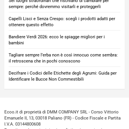
Sei luoghi straordinari che rischiano di cambiare per
sempre: perché dovremmo visitarli e proteggerli
Capelli Lisci e Senza Crespo: scegli i prodotti adatti per
ottenere questo effetto
Bandiere Verdi 2026: ecco le spiagge migliori per i
bambini
Tagliare sempre l’erba non è così innocuo come sembra:
il retroscena che in pochi conoscono
Decifrare i Codici delle Etichette degli Agrumi: Guida per
Identificare le Bucce Non Commestibili
Ecoo.it di proprietà di DMM COMPANY SRL - Corso Vittorio
Emanuele II, 13, 03018 Paliano (FR) - Codice Fiscale e Partita
I.V.A. 03144800608