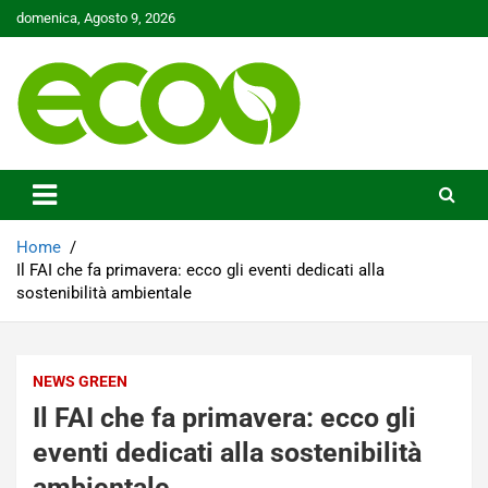
Skip
domenica, Agosto 9, 2026
to
content
Tutelare il nostro Pianeta è la nostra priorità
Ecoo.it
Home
Il FAI che fa primavera: ecco gli eventi dedicati alla
sostenibilità ambientale
NEWS GREEN
Il FAI che fa primavera: ecco gli
eventi dedicati alla sostenibilità
ambientale