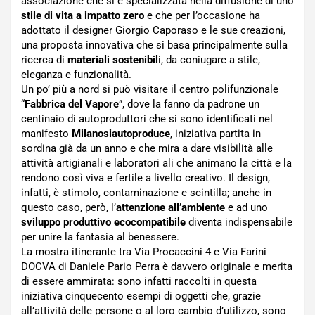
associazione che si è specializzata nella diffusione di uno
stile di vita a impatto zero
e che per l’occasione ha
adottato il designer Giorgio Caporaso e le sue creazioni,
una proposta innovativa che si basa principalmente sulla
ricerca di
materiali sostenibil
i, da coniugare a stile,
eleganza e funzionalità.
Un po’ più a nord si può visitare il centro polifunzionale
“
Fabbrica del Vapore
”, dove la fanno da padrone un
centinaio di autoproduttori che si sono identificati nel
manifesto
Milanosiautoproduce
, iniziativa partita in
sordina già da un anno e che mira a dare visibilità alle
attività artigianali e laboratori ali che animano la città e la
rendono così viva e fertile a livello creativo. Il design,
infatti, è stimolo, contaminazione e scintilla; anche in
questo caso, però, l’
attenzione all’ambiente
e ad uno
sviluppo produttivo ecocompatibile
diventa indispensabile
per unire la fantasia al benessere.
La mostra itinerante tra Via Procaccini 4 e Via Farini
DOCVA di Daniele Pario Perra è davvero originale e merita
di essere ammirata: sono infatti raccolti in questa
iniziativa cinquecento esempi di oggetti che, grazie
all’attività delle persone o al loro cambio d’utilizzo, sono