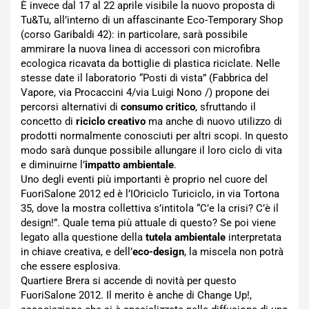
È invece dal 17 al 22 aprile visibile la nuovo proposta di
Tu&Tu, all’interno di un affascinante Eco-Temporary Shop
(corso Garibaldi 42): in particolare, sarà possibile
ammirare la nuova linea di accessori con microfibra
ecologica ricavata da bottiglie di plastica riciclate. Nelle
stesse date il laboratorio “Posti di vista” (Fabbrica del
Vapore, via Procaccini 4/via Luigi Nono /) propone dei
percorsi alternativi di
consumo critico
, sfruttando il
concetto di
riciclo creativo
ma anche di nuovo utilizzo di
prodotti normalmente conosciuti per altri scopi. In questo
modo sarà dunque possibile allungare il loro ciclo di vita
e diminuirne l’
impatto ambientale
.
Uno degli eventi più importanti è proprio nel cuore del
FuoriSalone 2012 ed è l’IOriciclo Turiciclo, in via Tortona
35, dove la mostra collettiva s’intitola “C’e la crisi? C’è il
design!”. Quale tema più attuale di questo? Se poi viene
legato alla questione della
tutela ambientale
interpretata
in chiave creativa, e dell’
eco-design
, la miscela non potrà
che essere esplosiva.
Quartiere Brera si accende di novità per questo
FuoriSalone 2012. Il merito è anche di Change Up!,