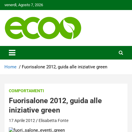
Skip
venerdì, Agosto 7, 2026
to
content
Tutelare il nostro Pianeta è la nostra priorità
Ecoo.it
Home
Fuorisalone 2012, guida alle iniziative green
COMPORTAMENTI
Fuorisalone 2012, guida alle
iniziative green
17 Aprile 2012
Elisabetta Fonte