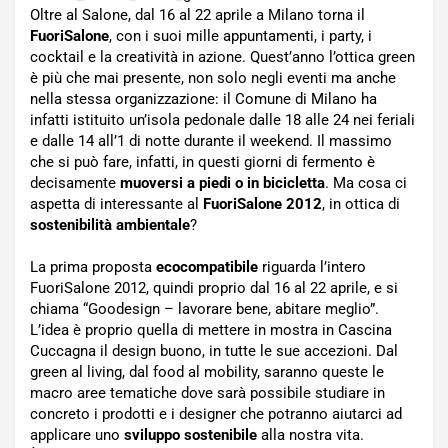
Oltre al Salone, dal 16 al 22 aprile a Milano torna il
FuoriSalone
, con i suoi mille appuntamenti, i party, i
cocktail e la creatività in azione. Quest’anno l’ottica green
è più che mai presente, non solo negli eventi ma anche
nella stessa organizzazione: il Comune di Milano ha
infatti istituito un’isola pedonale dalle 18 alle 24 nei feriali
e dalle 14 all’1 di notte durante il weekend. Il massimo
che si può fare, infatti, in questi giorni di fermento è
decisamente
muoversi a piedi o in bicicletta
. Ma cosa ci
aspetta di interessante al
FuoriSalone 2012
, in ottica di
sostenibilità ambientale
?
La prima proposta
ecocompatibile
riguarda l’intero
FuoriSalone 2012, quindi proprio dal 16 al 22 aprile, e si
chiama “Goodesign – lavorare bene, abitare meglio”.
L’idea è proprio quella di mettere in mostra in Cascina
Cuccagna il design buono, in tutte le sue accezioni. Dal
green al living, dal food al mobility, saranno queste le
macro aree tematiche dove sarà possibile studiare in
concreto i prodotti e i designer che potranno aiutarci ad
applicare uno
sviluppo sostenibile
alla nostra vita.