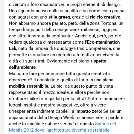
diventati a loro insaputa veri e propri elementi di design.
Uno sguardo nuovo sulla casualità e su come essa possa
coniugarsi con uno
stile green
, grazie al
riciclo creativo
.
Non abbiamo ancora parlato, però, della zona Tortona, un
tempo luogo cult della design week milanese, oggi più
che altro ignorata da coolhunter. Anche qui, però, potete
vedere qualcosa d’interessante come l’
Eco-ntamination
Lab
, nato da un’idea di Equology Ethic Competence, che
permette di studiare un metodo alternativo per vivere la
città e i suoi ritmi. Ovviamente nel pieno
rispetto
dell’ambiente
.
Ma come fare per ammirare tutta questa creatività
emergente? Il consiglio è quello di farlo in una piena
mobilità sostenibile
. Le bici da questo punto di vista
rappresentano il mezzo ideale, e allora perché non
sfruttare i bike tour guidati per la città? Potrete conoscere
luoghi insoliti e mostre suggestive, oltre a vivere
un’esperienza indimenticabile… a
impatto zero
! Se sei un
appassionato della Design Week milanese, non ti perdere
anche lo speciale sui pezzi
must
di questo
Salone del
Mobile 2012 dove l’architettura diventa sostenibile
.