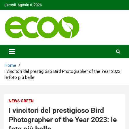
Skip
giovedì, Agosto 6, 2026
to
content
Tutelare il nostro Pianeta è la nostra priorità
Ecoo.it
Home
I vincitori del prestigioso Bird Photographer of the Year 2023:
le foto più belle
NEWS GREEN
I vincitori del prestigioso Bird
Photographer of the Year 2023: le
foto più belle