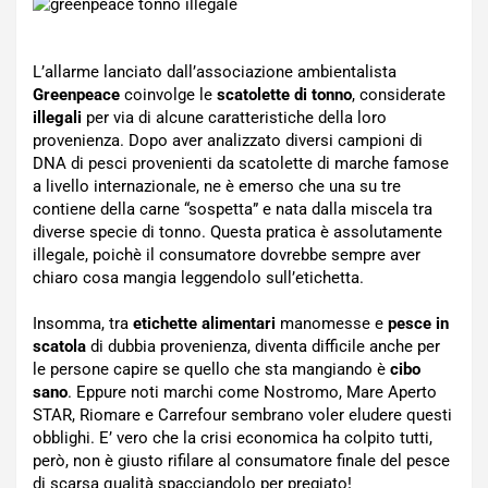
L’allarme lanciato dall’associazione ambientalista
Greenpeace
coinvolge le
scatolette di tonno
, considerate
illegali
per via di alcune caratteristiche della loro
provenienza. Dopo aver analizzato diversi campioni di
DNA di pesci provenienti da scatolette di marche famose
a livello internazionale, ne è emerso che una su tre
contiene della carne “sospetta” e nata dalla miscela tra
diverse specie di tonno. Questa pratica è assolutamente
illegale, poichè il consumatore dovrebbe sempre aver
chiaro cosa mangia leggendolo sull’etichetta.
Insomma, tra
etichette alimentari
manomesse e
pesce in
scatola
di dubbia provenienza, diventa difficile anche per
le persone capire se quello che sta mangiando è
cibo
sano
. Eppure noti marchi come Nostromo, Mare Aperto
STAR, Riomare e Carrefour sembrano voler eludere questi
obblighi. E’ vero che la crisi economica ha colpito tutti,
però, non è giusto rifilare al consumatore finale del pesce
di scarsa qualità spacciandolo per pregiato!