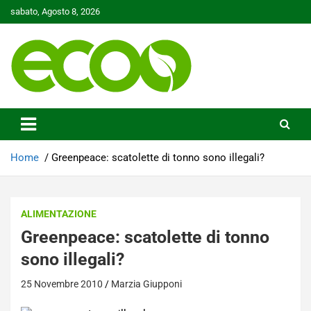
Skip
sabato, Agosto 8, 2026
to
content
Tutelare il nostro Pianeta è la nostra priorità
Ecoo.it
Home
Greenpeace: scatolette di tonno sono illegali?
ALIMENTAZIONE
Greenpeace: scatolette di tonno
sono illegali?
25 Novembre 2010
Marzia Giupponi