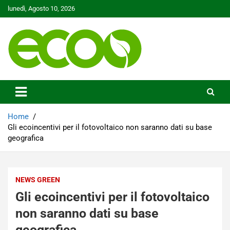
Skip
lunedì, Agosto 10, 2026
to
content
Tutelare il nostro Pianeta è la nostra priorità
Ecoo.it
Home
Gli ecoincentivi per il fotovoltaico non saranno dati su base
geografica
NEWS GREEN
Gli ecoincentivi per il fotovoltaico
non saranno dati su base
geografica