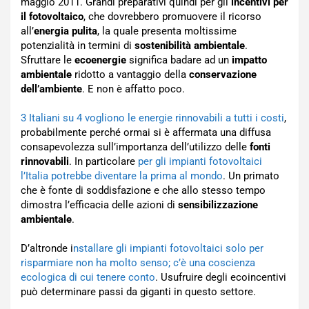
maggio 2011. Grandi preparativi quindi per gli
incentivi per
il fotovoltaico
, che dovrebbero promuovere il ricorso
all’
energia pulita
, la quale presenta moltissime
potenzialità in termini di
sostenibilità ambientale
.
Sfruttare le
ecoenergie
significa badare ad un
impatto
ambientale
ridotto a vantaggio della
conservazione
dell’ambiente
. E non è affatto poco.
3 Italiani su 4 vogliono le energie rinnovabili a tutti i costi
,
probabilmente perché ormai si è affermata una diffusa
consapevolezza sull’importanza dell’utilizzo delle
fonti
rinnovabili
. In particolare
per gli impianti fotovoltaici
l’Italia potrebbe diventare la prima al mondo
. Un primato
che è fonte di soddisfazione e che allo stesso tempo
dimostra l’efficacia delle azioni di
sensibilizzazione
ambientale
.
D’altronde i
nstallare gli impianti fotovoltaici solo per
risparmiare non ha molto senso; c’è una coscienza
ecologica di cui tenere conto
. Usufruire degli ecoincentivi
può determinare passi da giganti in questo settore.