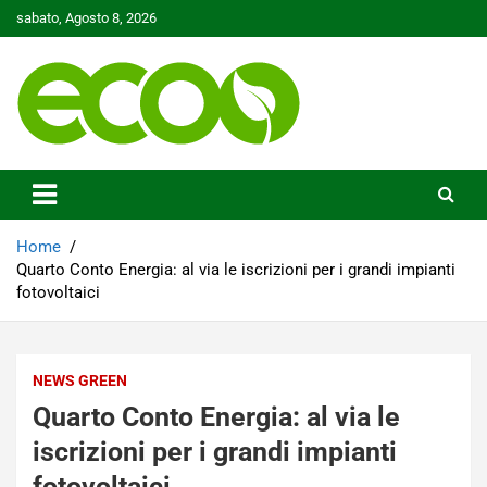
Skip
sabato, Agosto 8, 2026
to
content
Tutelare il nostro Pianeta è la nostra priorità
Ecoo.it
Home
Quarto Conto Energia: al via le iscrizioni per i grandi impianti
fotovoltaici
NEWS GREEN
Quarto Conto Energia: al via le
iscrizioni per i grandi impianti
fotovoltaici