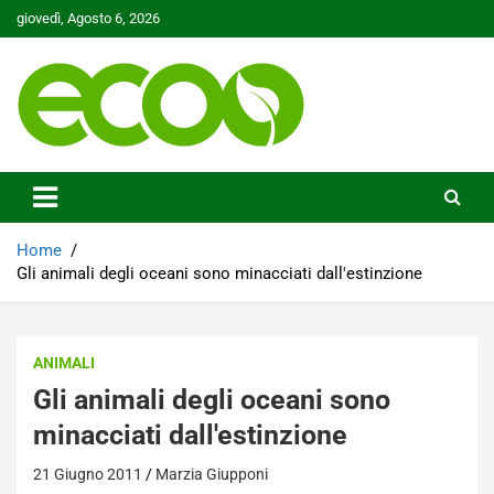
Skip
giovedì, Agosto 6, 2026
to
content
Tutelare il nostro Pianeta è la nostra priorità
Ecoo.it
Home
Gli animali degli oceani sono minacciati dall'estinzione
ANIMALI
Gli animali degli oceani sono
minacciati dall'estinzione
21 Giugno 2011
Marzia Giupponi