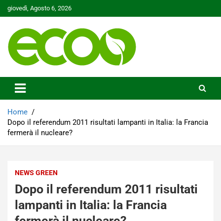
Skip
giovedì, Agosto 6, 2026
to
content
Tutelare il nostro Pianeta è la nostra priorità
Ecoo.it
Home
Dopo il referendum 2011 risultati lampanti in Italia: la Francia
fermerà il nucleare?
NEWS GREEN
Dopo il referendum 2011 risultati
lampanti in Italia: la Francia
fermerà il nucleare?