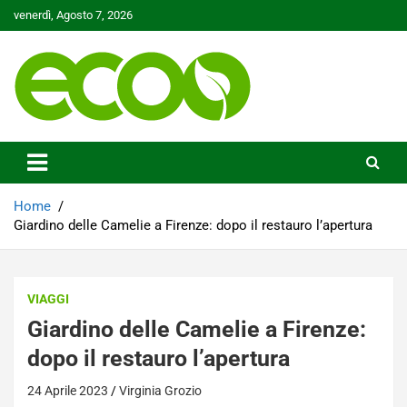
Skip
venerdì, Agosto 7, 2026
to
content
Tutelare il nostro Pianeta è la nostra priorità
Ecoo.it
Home
Giardino delle Camelie a Firenze: dopo il restauro l’apertura
VIAGGI
Giardino delle Camelie a Firenze:
dopo il restauro l’apertura
24 Aprile 2023
Virginia Grozio