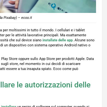
da Pixabay) – ecoo.it
er moltissimi in tutto il mondo. I cellulari e i tablet
 per le attività lavorative principali. Ma esattamente
essità che sul device siano
installate delle app.
Alcune sono
di un dispositivo con sistema operativo Android nativo o
Play Store oppure sullo App Store per prodotti Apple. Data
o sugli store, nel momento in cui decidi di scaricare
fatti essere a tua insaputa spiato. Ecco come può
lare le autorizzazioni delle
i
installare
un pezzo di software sul computer, quando si