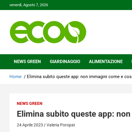
Skip
venerdì, Agosto 7, 2026
to
content
Tutelare il nostro Pianeta è la nostra priorità
Ecoo.it
NEWS GREEN
GIARDINAGGIO
ALIMENTAZIONE
Home
Elimina subito queste app: non immagini come e cos
NEWS GREEN
Elimina subito queste app: no
24 Aprile 2023
Valeria Poropat