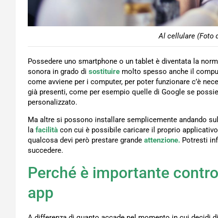
Al cellulare (Foto 
Possedere uno smartphone o un tablet è diventata la norma p
sonora in grado di
sostituire
molto spesso anche il computer
come avviene per i computer, per poter funzionare c’è nec
già presenti, come per esempio quelle di Google se possie
personalizzato.
Ma altre si possono installare semplicemente andando sul 
la
facilità
con cui è possibile caricare il proprio applicativ
qualcosa devi però prestare grande
attenzione.
Potresti in
succedere.
Perché è importante control
app
A differenza di quanto accade nel momento in cui decidi d