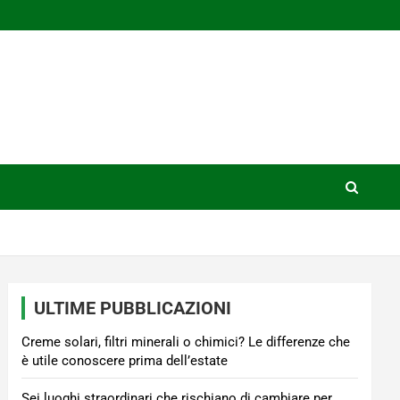
ULTIME PUBBLICAZIONI
Creme solari, filtri minerali o chimici? Le differenze che
è utile conoscere prima dell’estate
Sei luoghi straordinari che rischiano di cambiare per