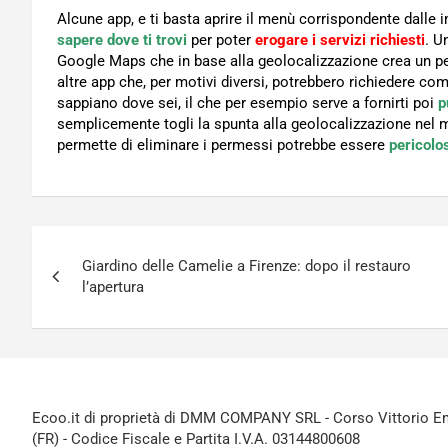
Alcune app, e ti basta aprire il menù corrispondente dalle
sapere dove ti trovi
per poter
erogare i servizi richiesti
. U
Google Maps che in base alla geolocalizzazione crea un pe
altre app che, per motivi diversi, potrebbero richiedere c
sappiano dove sei, il che per esempio serve a fornirti poi
p
semplicemente togli la spunta alla geolocalizzazione nel m
permette di eliminare i permessi potrebbe essere
pericolo
Navigazione
Giardino delle Camelie a Firenze: dopo il restauro
articoli
l’apertura
Ecoo.it di proprietà di DMM COMPANY SRL - Corso Vittorio Ema
(FR) - Codice Fiscale e Partita I.V.A. 03144800608