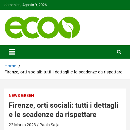
Skip
domenica, Agosto 9, 2026
to
content
Tutelare il nostro Pianeta è la nostra priorità
Ecoo.it
Home
Firenze, orti sociali: tutti i dettagli e le scadenze da rispettare
NEWS GREEN
Firenze, orti sociali: tutti i dettagli
e le scadenze da rispettare
22 Marzo 2023
Paola Saija