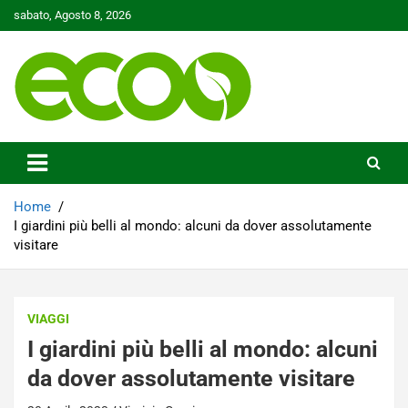
Skip
sabato, Agosto 8, 2026
to
content
Tutelare il nostro Pianeta è la nostra priorità
Ecoo.it
Home
I giardini più belli al mondo: alcuni da dover assolutamente
visitare
VIAGGI
I giardini più belli al mondo: alcuni
da dover assolutamente visitare