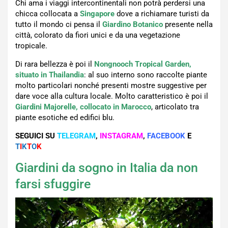
Chi ama i viaggi intercontinentali non potrà perdersi una
chicca collocata a
Singapore
dove a richiamare turisti da
tutto il mondo ci pensa il
Giardino Botanico
presente nella
città, colorato da fiori unici e da una vegetazione
tropicale.
Di rara bellezza è poi il
Nongnooch Tropical Garden,
situato in Thailandia
: al suo interno sono raccolte piante
molto particolari nonché presenti mostre suggestive per
dare voce alla cultura locale. Molto caratteristico è poi il
Giardini Majorelle, collocato in Marocco
, articolato tra
piante esotiche ed edifici blu.
SEGUICI SU
TELEGRAM
,
INSTAGRAM
,
FACEBOOK
E
T
I
K
T
O
K
Giardini da sogno in Italia da non
farsi sfuggire