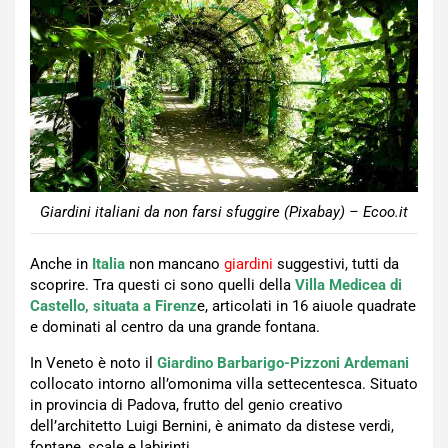
Giardini italiani da non farsi sfuggire (Pixabay) – Ecoo.it
Anche in
Italia
non mancano
giardini
suggestivi, tutti da
scoprire. Tra questi ci sono quelli della
Villa Medicea di
Castello, situata a Firenz
e, articolati in 16 aiuole quadrate
e dominati al centro da una grande fontana.
In Veneto è noto il
Giardino Barbarigo-Pizzoni Ardemani
collocato intorno all’omonima villa settecentesca. Situato
in provincia di Padova, frutto del genio creativo
dell’architetto Luigi Bernini, è animato da distese verdi,
fontane, scale e labirinti.