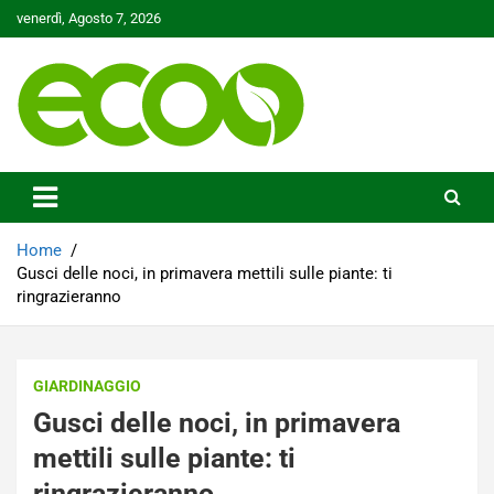
Skip
venerdì, Agosto 7, 2026
to
content
Tutelare il nostro Pianeta è la nostra priorità
Ecoo.it
Home
Gusci delle noci, in primavera mettili sulle piante: ti
ringrazieranno
GIARDINAGGIO
Gusci delle noci, in primavera
mettili sulle piante: ti
ringrazieranno