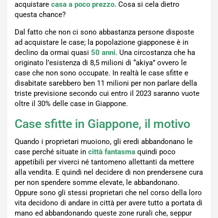
acquistare
casa a poco prezzo.
Cosa si cela dietro
questa chance?
Dal fatto che non ci sono abbastanza persone disposte
ad acquistare le case; la popolazione giapponese è in
declino da ormai quasi
50 anni.
Una circostanza che ha
originato l’esistenza di 8,5 milioni di “akiya” ovvero le
case che non sono occupate. In realtà le case sfitte e
disabitate sarebbero ben 11 milioni per non parlare della
triste previsione secondo cui entro il 2023 saranno vuote
oltre il 30% delle case in Giappone.
Case sfitte in Giappone, il motivo
Quando i proprietari muoiono, gli eredi abbandonano le
case perché situate in
città fantasma
quindi poco
appetibili per viverci né tantomeno allettanti da mettere
alla vendita. E quindi nel decidere di non prendersene cura
per non spendere somme elevate, le abbandonano.
Oppure sono gli stessi proprietari che nel corso della loro
vita decidono di andare in città per avere tutto a portata di
mano ed abbandonando queste zone rurali che, seppur