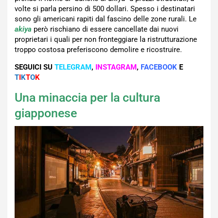
volte si parla persino di 500 dollari. Spesso i destinatari
sono gli americani rapiti dal fascino delle zone rurali. Le
akiya
però rischiano di essere cancellate dai nuovi
proprietari i quali per non fronteggiare la ristrutturazione
troppo costosa preferiscono demolire e ricostruire.
SEGUICI SU
TELEGRAM
,
INSTAGRAM
,
FACEBOOK
E
T
I
K
T
O
K
Una minaccia per la cultura
giapponese