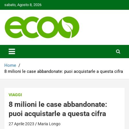
Skip
sabato, Agosto 8, 2026
to
content
Tutelare il nostro Pianeta è la nostra priorità
Ecoo.it
Home
8 milioni le case abbandonate: puoi acquistarle a questa cifra
VIAGGI
8 milioni le case abbandonate:
puoi acquistarle a questa cifra
27 Aprile 2023
Maria Longo