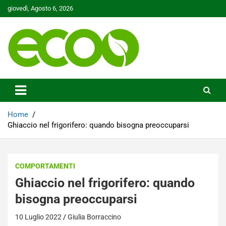
Skip
giovedì, Agosto 6, 2026
to
content
Tutelare il nostro Pianeta è la nostra priorità
Ecoo.it
Home
Ghiaccio nel frigorifero: quando bisogna preoccuparsi
COMPORTAMENTI
Ghiaccio nel frigorifero: quando
bisogna preoccuparsi
10 Luglio 2022
Giulia Borraccino