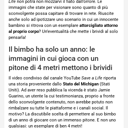
Life
non potrà non mozzarvi il fiato dall’orrore. Le
immagini che state per visionare sono quanto di più
sconvolgente possa capitare di trovare in rete. Riuscite
anche solo ad ipotizzare uno scenario in cui un innocente
bambino si ritrova con un esemplare
attorcigliato attorno
al proprio corpo
? Un’eventualità che mette i brividi al solo
pensarla!
Il bimbo ha solo un anno: le
immagini in cui gioca con un
pitone di 4 metri mettono i brividi
Il video condiviso dal canale YouTube
Save a Life
riporta
una storia proveniente dallo
Stato del Michigan
(Stati
Uniti). Ad aver reso pubblica la vicenda è stato Jamie
Guarino, un utente la cui testimonianza, proprio a fronte
dello sconvolgente contenuto, non avrebbe potuto non
rimbalzare su tutte le piattaforme e i canali social. Il
motivo? La discutibile scelta di permettere al suo bimbo
di un anno di giocare con un immenso pitone. E non uno
qualsiasi: un esemplare di ben 4 metri!