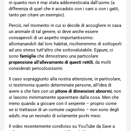
in quanto non è mai stata addomesticata dall’uomo (a
differenza di quel che è accaduto con i cani o con i gatti,
tanto per citare un esempio).
Perciò, nel momento in cui si decide di accogliere in casa
un animale di tal genere, si deve anche essere
consapevoli di un aspetto importantissimo:
allontanandoli dal loro habitat, rischieremmo di sottoporli
ad uno stress tutt’altro che sottovalutabile. Eppure, ci
sono
famiglie
che dimostrano una particolare
propensione all’allevamento di questi rettili
, da molti
considerati pericolosissimi.
Il caso sopraggiunto alla nostra attenzione, in particolare,
ci testimonia quanto determinate persone, all’idea di
avere a che fare con un
pitone di dimensioni abnormi
, non
si lascino minimamente spaventare dalla cosa. Men che
meno quando a giocare con il serpente – proprio come
se si trattasse di un comune cagnolino – non sono degli
adulti, ma un neonato di solamente pochi mesi.
Il video recentemente condiviso su YouTube da
Save a