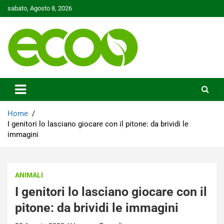
Skip
sabato, Agosto 8, 2026
to
content
Tutelare il nostro Pianeta è la nostra priorità
Ecoo.it
Home
I genitori lo lasciano giocare con il pitone: da brividi le
immagini
ANIMALI
I genitori lo lasciano giocare con il
pitone: da brividi le immagini