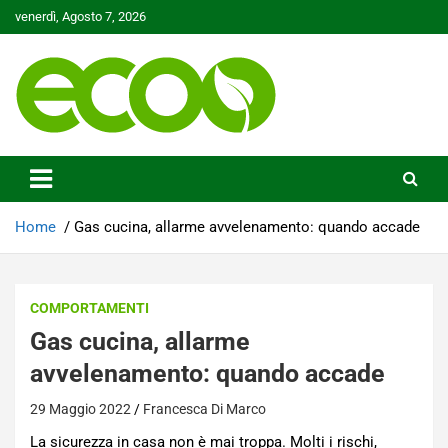
Skip
venerdì, Agosto 7, 2026
to
content
Tutelare il nostro Pianeta è la nostra priorità
Ecoo.it
Home
Gas cucina, allarme avvelenamento: quando accade
COMPORTAMENTI
Gas cucina, allarme
avvelenamento: quando accade
29 Maggio 2022
Francesca Di Marco
La sicurezza in casa non è mai troppa. Molti i rischi,