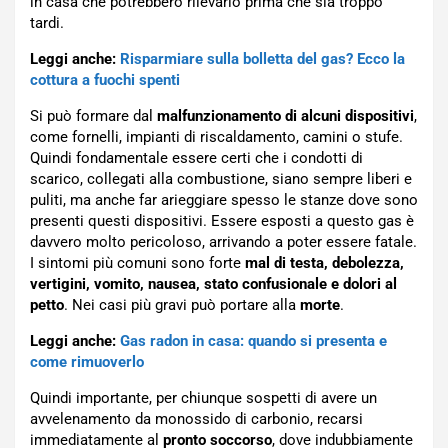
in casa che potrebbero rilevarlo prima che sia troppo
tardi.
Leggi anche:
Risparmiare sulla bolletta del gas? Ecco la
cottura a fuochi spenti
Si può formare dal
malfunzionamento di alcuni dispositivi
,
come fornelli, impianti di riscaldamento, camini o stufe.
Quindi fondamentale essere certi che i condotti di
scarico, collegati alla combustione, siano sempre liberi e
puliti, ma anche far arieggiare spesso le stanze dove sono
presenti questi dispositivi. Essere esposti a questo gas è
davvero molto pericoloso, arrivando a poter essere fatale.
I sintomi più comuni sono forte
mal di testa, debolezza,
vertigini, vomito, nausea, stato confusionale e dolori al
petto
. Nei casi più gravi può portare alla
morte
.
Leggi anche:
Gas radon in casa: quando si presenta e
come rimuoverlo
Quindi importante, per chiunque sospetti di avere un
avvelenamento da monossido di carbonio, recarsi
immediatamente al
pronto soccorso
, dove indubbiamente