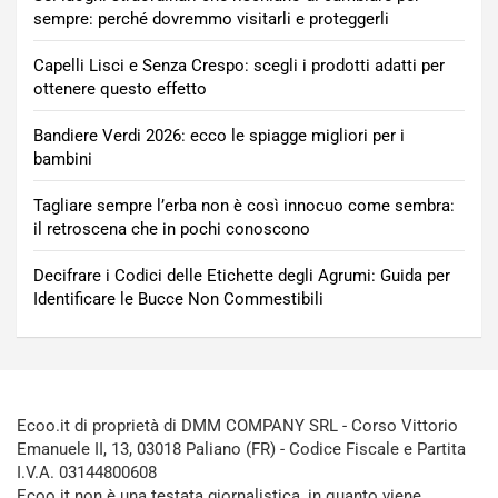
sempre: perché dovremmo visitarli e proteggerli
Capelli Lisci e Senza Crespo: scegli i prodotti adatti per
ottenere questo effetto
Bandiere Verdi 2026: ecco le spiagge migliori per i
bambini
Tagliare sempre l’erba non è così innocuo come sembra:
il retroscena che in pochi conoscono
Decifrare i Codici delle Etichette degli Agrumi: Guida per
Identificare le Bucce Non Commestibili
Ecoo.it di proprietà di DMM COMPANY SRL - Corso Vittorio
Emanuele II, 13, 03018 Paliano (FR) - Codice Fiscale e Partita
I.V.A. 03144800608
Ecoo.it non è una testata giornalistica, in quanto viene