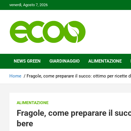
Skip
venerdì, Agosto 7, 2026
to
content
Tutelare il nostro Pianeta è la nostra priorità
Ecoo.it
NEWS GREEN
GIARDINAGGIO
ALIMENTAZIONE
Home
Fragole, come preparare il succo: ottimo per ricette d
ALIMENTAZIONE
Fragole, come preparare il succ
bere