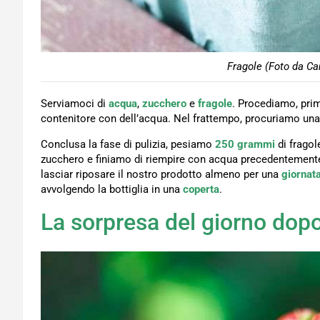
Fragole (Foto da Ca
Serviamoci di
acqua
,
zucchero
e
fragole
. Procediamo, prim
contenitore con dell’acqua. Nel frattempo, procuriamo un
Conclusa la fase di pulizia, pesiamo
250 grammi
di frago
zucchero e finiamo di riempire con acqua precedentemente r
lasciar riposare il nostro prodotto almeno per una
giornat
avvolgendo la bottiglia in una
coperta
.
La sorpresa del giorno dop