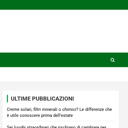
ULTIME PUBBLICAZIONI
Creme solari, filtri minerali o chimici? Le differenze che
è utile conoscere prima dell’estate
Sei luoghi straordinari che rischiano di cambiare per