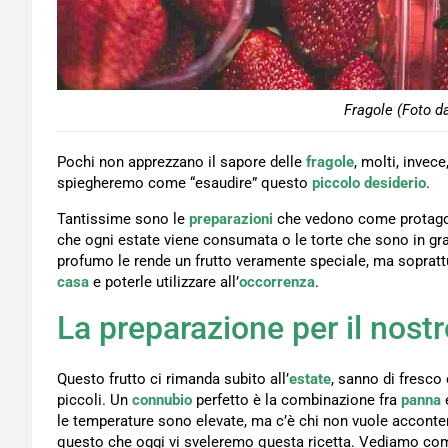
Fragole (Foto d
Pochi non apprezzano il sapore delle
fragole
, molti, invec
spiegheremo come “esaudire” questo
piccolo desiderio
.
Tantissime sono le
preparazioni
che vedono come protagonis
che ogni estate viene consumata o le torte che sono in grado
profumo le rende un frutto veramente speciale, ma sopratt
casa
e poterle utilizzare all’
occorrenza
.
La preparazione per il nostr
Questo frutto
ci rimanda subito all’
estate
, sanno di fresco
piccoli. Un
connubio
perfetto è la combinazione fra
panna
le temperature sono elevate, ma c’è chi non vuole acconten
questo che oggi vi sveleremo questa ricetta. Vediamo com