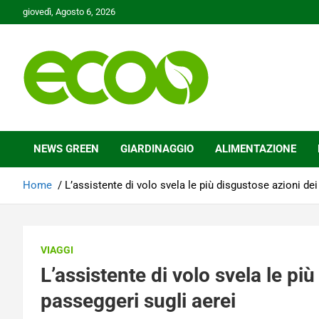
Skip
giovedì, Agosto 6, 2026
to
content
Tutelare il nostro Pianeta è la nostra priorità
Ecoo.it
NEWS GREEN
GIARDINAGGIO
ALIMENTAZIONE
Home
L’assistente di volo svela le più disgustose azioni dei
VIAGGI
L’assistente di volo svela le pi
passeggeri sugli aerei