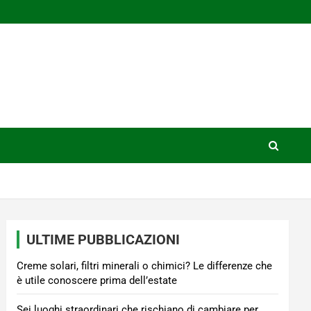
ULTIME PUBBLICAZIONI
Creme solari, filtri minerali o chimici? Le differenze che
è utile conoscere prima dell’estate
Sei luoghi straordinari che rischiano di cambiare per