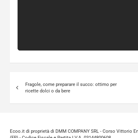
Navigazione
Fragole, come preparare il succo: ottimo per
articoli
ricette dolci o da bere
Ecoo.it di proprietà di DMM COMPANY SRL - Corso Vittorio Ema
(FR) - Codice Fiscale e Partita I.V.A. 03144800608