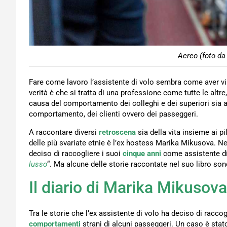
Aereo (foto da
Fare come lavoro l’assistente di volo sembra come aver vi
verità è che si tratta di una professione come tutte le alt
causa del comportamento dei colleghi e dei superiori sia
comportamento, dei clienti ovvero dei passeggeri.
A raccontare diversi
retroscena
sia della vita insieme ai pil
delle più svariate etnie è l’ex hostess Marika Mikusova. Nel
deciso di raccogliere i suoi
cinque anni
come assistente di 
lusso
“. Ma alcune delle storie raccontate nel suo libro son
Il diario di Marika Mikusova
Tra le storie che l’ex assistente di volo ha deciso di racco
comportamenti
strani di alcuni passeggeri. Un caso è sta